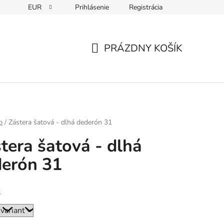
EUR
Prihlásenie
Registrácia
PRÁZDNY KOŠÍK
NÁKUPNÝ
KOŠÍK
p
/
Zástera šatová - dlhá dederón 31
tera šatová - dlhá
erón 31
ť