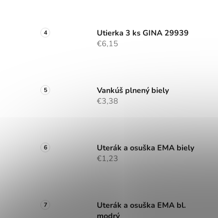
Utierka 3 ks GINA 29939
€6,15
Vankúš plnený biely
€3,38
Uterák a osuška EMA biely
€1,23
Uterák a osuška EMA bl.
modrý