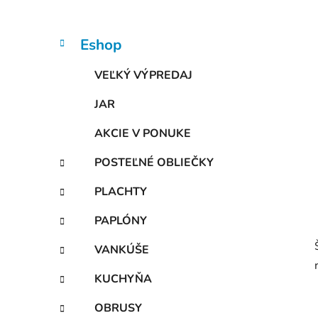
n
e
l
K
Preskočiť
Eshop
a
kategórie
t
VEĽKÝ VÝPREDAJ
e
g
JAR
ó
r
AKCIE V PONUKE
i
e
POSTEĽNÉ OBLIEČKY
PLACHTY
PAPLÓNY
VANKÚŠE
KUCHYŇA
OBRUSY