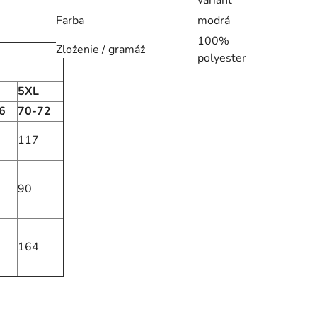
variant
Farba
modrá
100%
Zloženie / gramáž
polyester
5XL
6
70-72
117
90
164