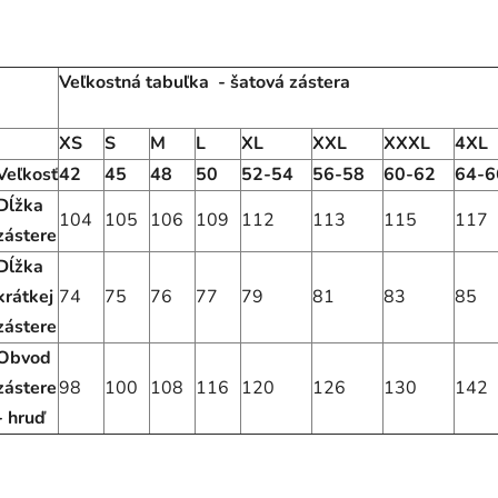
Veľkostná tabuľka - šatová zástera
XS
S
M
L
XL
XXL
XXXL
4XL
Veľkosť
42
45
48
50
52-54
56-58
60-62
64-6
Dĺžka
104
105
106
109
112
113
115
117
zástere
Dĺžka
krátkej
74
75
76
77
79
81
83
85
zástere
Obvod
zástere
98
100
108
116
120
126
130
142
- hruď