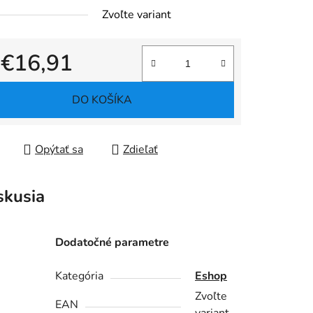
Zvoľte variant
d
€16,91
tková cena:
DO KOŠÍKA
Opýtať sa
Zdieľať
skusia
Dodatočné parametre
Kategória
Eshop
Zvoľte
EAN