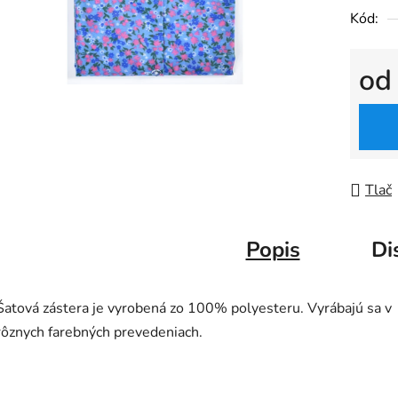
Kód:
o
Jedno
Tlač
Popis
Di
Šatová zástera je vyrobená zo 100% polyesteru. Vyrábajú sa v
rôznych farebných prevedeniach.