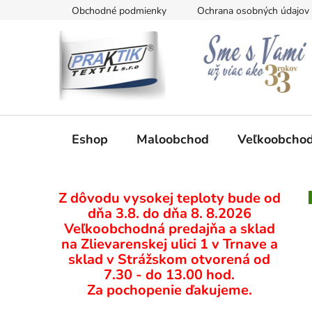
Prejsť
Obchodné podmienky
Ochrana osobných údajov
na
obsah
Eshop
Maloobchod
Veľkoobcho
B
Z dôvodu vysokej teploty bude od
o
dňa 3.8. do dňa 8. 8.2026
č
Veľkoobchodná predajňa a sklad
n
na Zlievarenskej ulici 1 v Trnave a
ý
sklad v Strážskom otvorená od
p
7.30 - do 13.00 hod.
Za pochopenie ďakujeme.
a