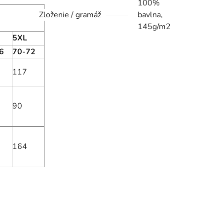
100%
Zloženie / gramáž
bavlna,
145g/m2
5XL
6
70-72
117
90
164