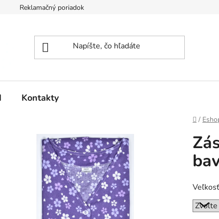
Reklamačný poriadok
d
Kontakty
Domov
/
Esho
Zás
bav
Veľkos