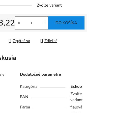
Zvoľte variant
3,22
DO KOŠÍKA
tková cena:
Opýtať sa
Zdieľať
skusia
a v
Dodatočné parametre
Kategória
Eshop
Zvoľte
EAN
variant
Farba
fialová