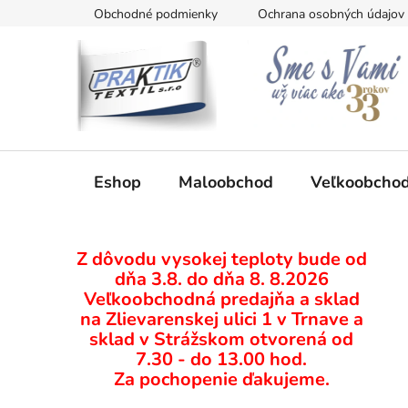
Prejsť
Obchodné podmienky
Ochrana osobných údajov
na
obsah
Eshop
Maloobchod
Veľkoobcho
B
Z dôvodu vysokej teploty bude od
o
dňa 3.8. do dňa 8. 8.2026
č
Veľkoobchodná predajňa a sklad
n
na Zlievarenskej ulici 1 v Trnave a
ý
sklad v Strážskom otvorená od
p
7.30 - do 13.00 hod.
Za pochopenie ďakujeme.
a