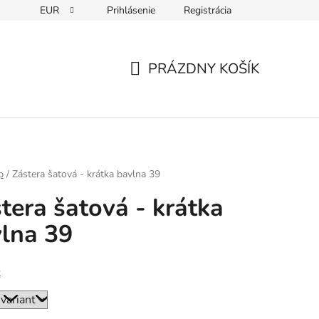
EUR
Prihlásenie
Registrácia
PRÁZDNY KOŠÍK
NÁKUPNÝ
KOŠÍK
p
/
Zástera šatová - krátka bavlna 39
tera šatová - krátka
lna 39
ť