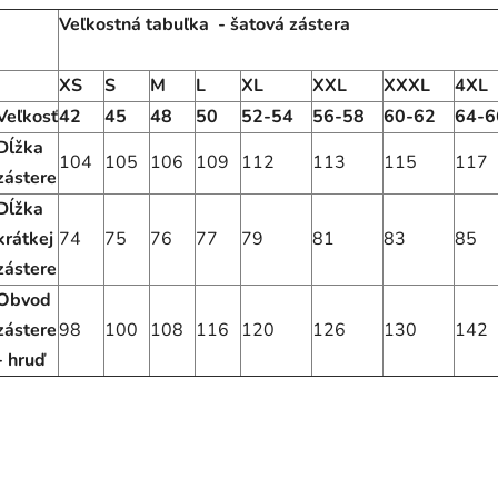
Veľkostná tabuľka - šatová zástera
XS
S
M
L
XL
XXL
XXXL
4XL
Veľkosť
42
45
48
50
52-54
56-58
60-62
64-6
Dĺžka
104
105
106
109
112
113
115
117
zástere
Dĺžka
krátkej
74
75
76
77
79
81
83
85
zástere
Obvod
zástere
98
100
108
116
120
126
130
142
- hruď