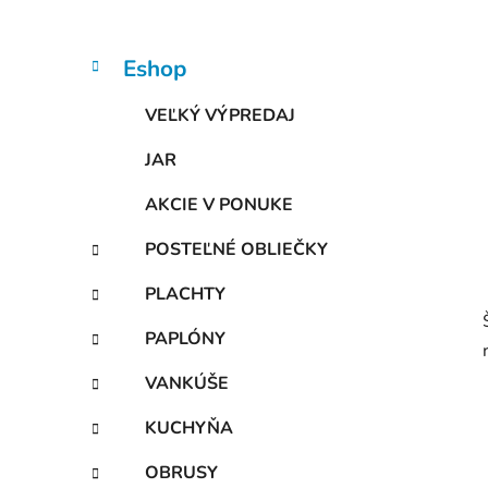
n
e
l
K
Preskočiť
Eshop
a
kategórie
t
VEĽKÝ VÝPREDAJ
e
g
JAR
ó
r
AKCIE V PONUKE
i
e
POSTEĽNÉ OBLIEČKY
PLACHTY
PAPLÓNY
VANKÚŠE
KUCHYŇA
OBRUSY