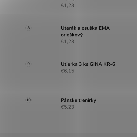
€1,23
Uterák a osuška EMA
orieškový
€1,23
Utierka 3 ks GINA KR-6
€6,15
Pánske trenírky
€5,23