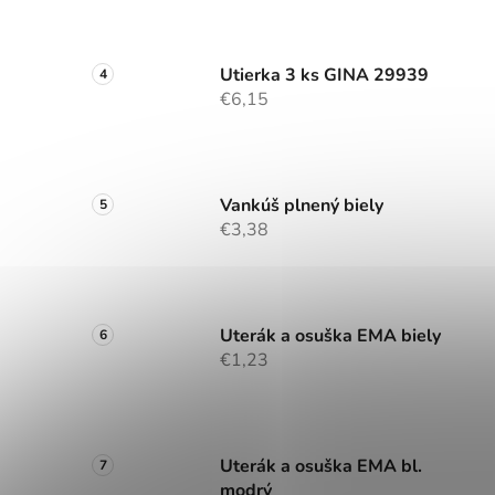
Utierka 3 ks GINA 29939
€6,15
Vankúš plnený biely
€3,38
Uterák a osuška EMA biely
€1,23
Uterák a osuška EMA bl.
modrý