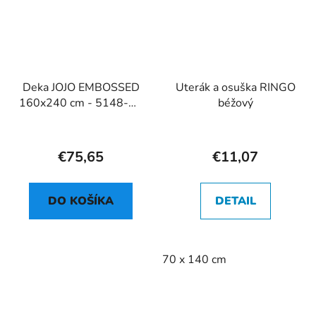
Deka JOJO EMBOSSED
Uterák a osuška RINGO
160x240 cm - 5148-05
béžový
zlatá
€75,65
€11,07
DO KOŠÍKA
DETAIL
70 x 140 cm