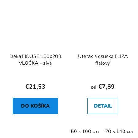
Deka HOUSE 150x200
Uterák a osuška ELIZA
VLOČKA - sivá
fialový
€21,53
€7,69
od
DO KOŠÍKA
DETAIL
50 x 100 cm
70 x 140 cm