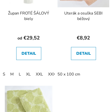
Župan FROTÉ ŠÁLOVÝ
Uterák a osuška SEBI
biely
béžový
€29,52
€8,92
od
DETAIL
DETAIL
S
M
L
XL
XXL
XXXL
50 x 100 cm
XXXXL