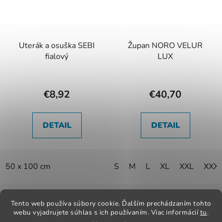
Uterák a osuška SEBI
Župan NORO VELUR
fialový
LUX
€8,92
€40,70
DETAIL
DETAIL
50 x 100 cm
S
M
L
XL
XXL
XXX
Z
á
Tento web používa súbory cookie. Ďalším prechádzaním tohto
Kontakt
Obchodné podmienky
Odstúpenie od zmluvy
webu vyjadrujete súhlas s ich používaním. Viac informácií
tu
.
p
Reklamačný poriadok
Obchodné podmienky