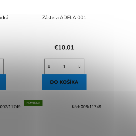
odrá
Zástera ADELA 001
€10,01
DO KOŠÍKA
NOVINKA
007/11749
Kód:
008/11749