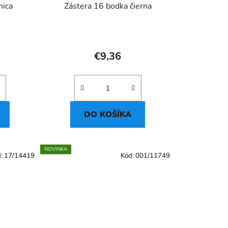
nica
Zástera 16 bodka čierna
€9,36
DO KOŠÍKA
NOVINKA
d:
17/14419
Kód:
001/11749