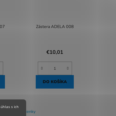
007
Zástera ADELA 008
€10,01
DO KOŠÍKA
úhlas s ich
chodné podmienky