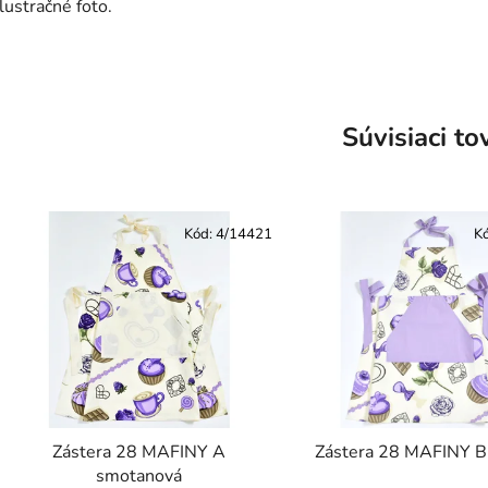
Ilustračné foto.
Súvisiaci to
Kód:
4/14421
K
Zástera 28 MAFINY A
Zástera 28 MAFINY B 
smotanová