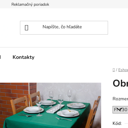
Reklamačný poriadok
d
Kontakty
Domov
/
Esho
Obr
Rozmer
Kód: