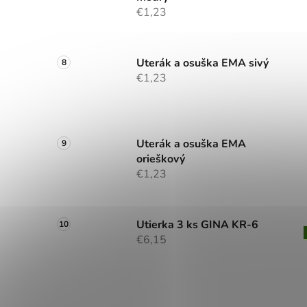
€1,23
Uterák a osuška EMA sivý
€1,23
Uterák a osuška EMA
orieškový
€1,23
Utierka 3 ks GINA KR-6
€6,15