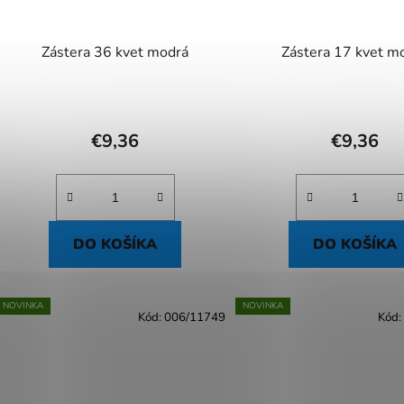
Zástera 36 kvet modrá
Zástera 17 kvet m
€9,36
€9,36
DO KOŠÍKA
DO KOŠÍKA
NOVINKA
NOVINKA
Kód:
006/11749
Kód: