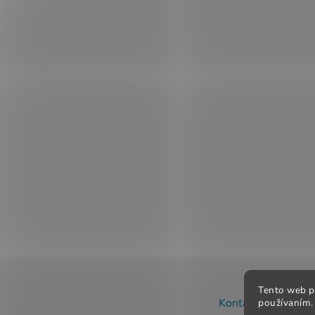
Z
Tento web p
á
Kontakt
Obchodné
používaním. 