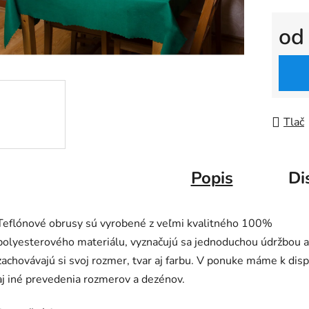
o
Jedno
Tlač
Popis
Di
Teflónové obrusy sú vyrobené z veľmi kvalitného 100%
polyesterového materiálu, vyznačujú sa jednoduchou údržbou a
zachovávajú si svoj rozmer, tvar aj farbu.
V ponuke máme k dispo
aj iné prevedenia rozmerov a dezénov.