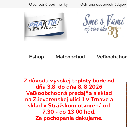
Prejsť
Obchodné podmienky
Ochrana osobných údajov
na
obsah
Eshop
Maloobchod
Veľkoobcho
B
Z dôvodu vysokej teploty bude od
o
dňa 3.8. do dňa 8. 8.2026
č
Veľkoobchodná predajňa a sklad
n
na Zlievarenskej ulici 1 v Trnave a
ý
sklad v Strážskom otvorená od
p
7.30 - do 13.00 hod.
Za pochopenie ďakujeme.
a