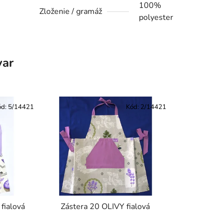
100%
Zloženie / gramáž
polyester
var
ód:
5/14421
Kód:
2/14421
fialová
Zástera 20 OLIVY fialová