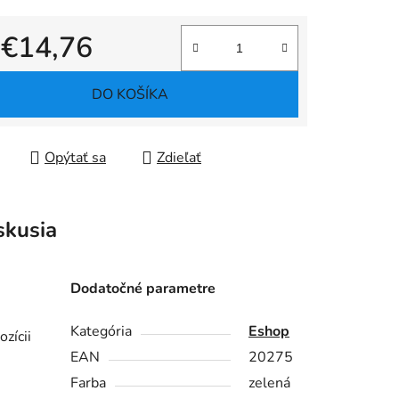
d
€14,76
tková cena:
DO KOŠÍKA
Opýtať sa
Zdieľať
skusia
Dodatočné parametre
Kategória
Eshop
zícii
EAN
20275
Farba
zelená