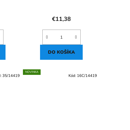
€11,38
DO KOŠÍKA
NOVINKA
d:
35/14419
Kód:
16C/14419