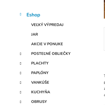
n
e
l
K
Preskočiť
Eshop
a
kategórie
t
VEĽKÝ VÝPREDAJ
e
g
JAR
ó
r
AKCIE V PONUKE
i
e
POSTEĽNÉ OBLIEČKY
PLACHTY
PAPLÓNY
VANKÚŠE
KUCHYŇA
OBRUSY