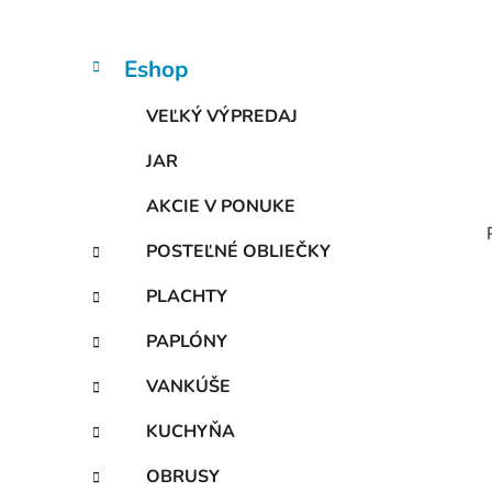
n
e
l
K
Preskočiť
Eshop
a
kategórie
t
VEĽKÝ VÝPREDAJ
e
g
JAR
ó
r
AKCIE V PONUKE
i
e
POSTEĽNÉ OBLIEČKY
PLACHTY
PAPLÓNY
VANKÚŠE
KUCHYŇA
OBRUSY