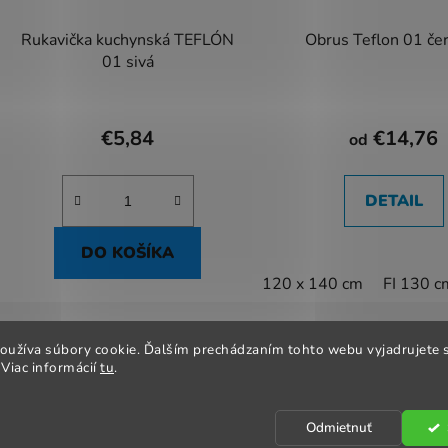
Rukavička kuchynská TEFLÓN
Obrus Teflon 01 če
01 sivá
€5,84
€14,76
od
DETAIL
DO KOŠÍKA
120 x 140 cm
FI 130 c
oužíva súbory cookie. Ďalším prechádzaním tohto webu vyjadrujete s
 podmienky
Odstúpenie od zmluvy
Reklamačný poriadok
Ob
Viac informácií
tu
.
Odmietnuť
hradené.
Upraviť nastavenie cookies