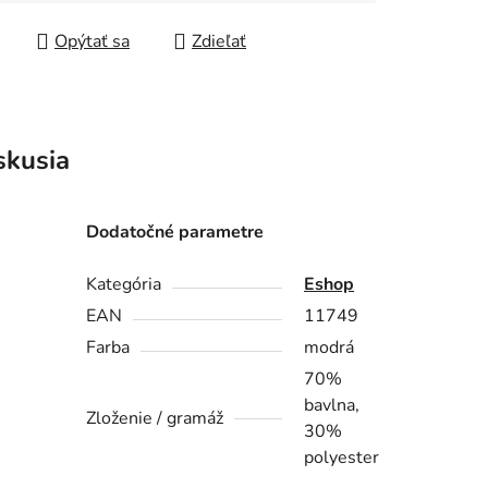
Opýtať sa
Zdieľať
skusia
Dodatočné parametre
Kategória
Eshop
EAN
11749
Farba
modrá
70%
bavlna,
Zloženie / gramáž
30%
polyester