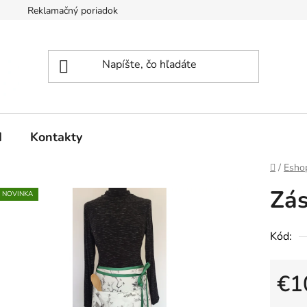
Reklamačný poriadok
d
Kontakty
Domov
/
Esho
Zá
NOVINKA
Kód:
€1
Jedno