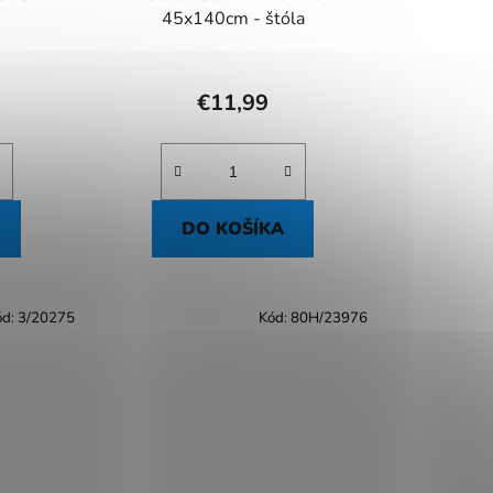
45x140cm - štóla
€11,99
DO KOŠÍKA
ód:
3/20275
Kód:
80H/23976