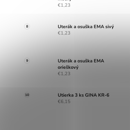
€1,23
Uterák a osuška EMA sivý
€1,23
Uterák a osuška EMA
orieškový
€1,23
Utierka 3 ks GINA KR-6
€6,15