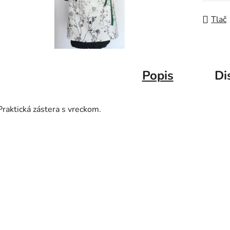
Tlač
Popis
Di
Praktická zástera s vreckom.