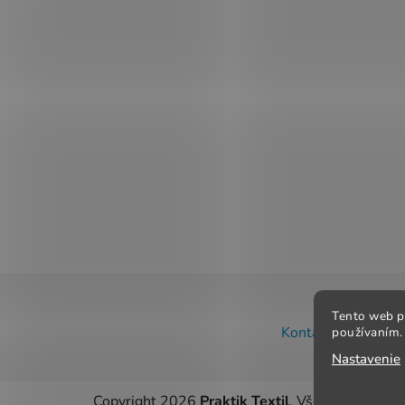
Z
Tento web p
á
Kontakt
Obchodné
používaním. 
p
Nastavenie
ä
t
Copyright 2026
Praktik Textil
. Všetky práva vy