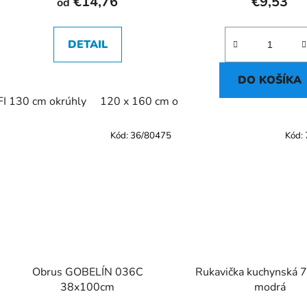
€14,76
€9,53
od
DETAIL
DO KOŠÍKA
FI 130 cm okrúhly
120 x 160 cm ovál
Kód:
36/80475
Kód:
Obrus GOBELÍN 036C
Rukavička kuchynská 
38x100cm
modrá