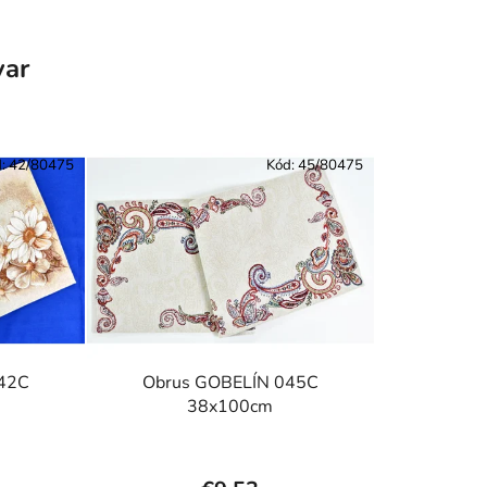
var
d:
42/80475
Kód:
45/80475
42C
Obrus GOBELÍN 045C
38x100cm