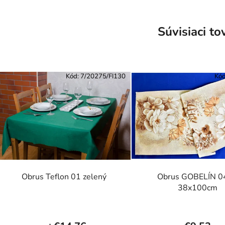
Súvisiaci to
Kód:
7/20275/FI130
Kó
Obrus Teflon 01 zelený
Obrus GOBELÍN 0
38x100cm