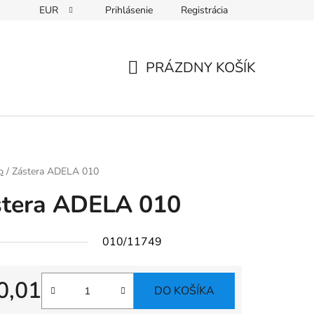
EUR
Prihlásenie
Registrácia
PRÁZDNY KOŠÍK
NÁKUPNÝ
KOŠÍK
p
/
Zástera ADELA 010
stera ADELA 010
010/11749
0,01
DO KOŠÍKA
tková cena: