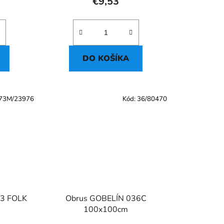
€9,53
DO KOŠÍKA
73M/23976
Kód:
36/80470
73 FOLK
Obrus GOBELÍN 036C
100x100cm