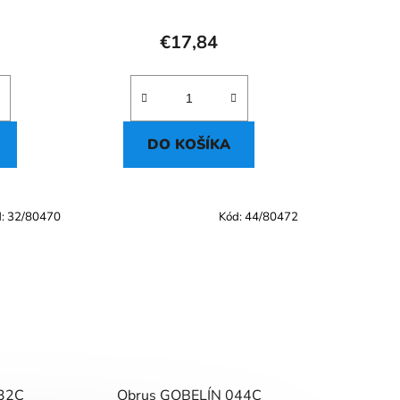
€17,84
DO KOŠÍKA
d:
32/80470
Kód:
44/80472
32C
Obrus GOBELÍN 044C