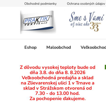
Prejsť
Obchodné podmienky
Ochrana osobných údajov
na
obsah
Eshop
Maloobchod
Veľkoobcho
B
Z dôvodu vysokej teploty bude od
o
dňa 3.8. do dňa 8. 8.2026
č
Veľkoobchodná predajňa a sklad
n
na Zlievarenskej ulici 1 v Trnave a
ý
sklad v Strážskom otvorená od
p
7.30 - do 13.00 hod.
Za pochopenie ďakujeme.
a