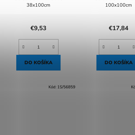
38x100cm
100x100cm
€9,53
€17,84
DO KOŠÍKA
DO KOŠÍKA
Kód:
1S/56859
K