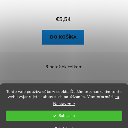
FLORISTA 5006-54
€5,54
DO KOŠÍKA
3
položiek celkom
O
v
l
Z
á
á
Tento web používa súbory cookie. Ďalším prechádzaním tohto
Kontakt
Obchodné podmienky
Odstúpenie od zmluvy
d
p
webu vyjadrujete súhlas s ich používaním. Viac informácií
tu
.
Reklamačný poriadok
Obchodné podmienky
a
Nastavenie
ä
c
t
i
Súhlasím
e
i
Vytvoril Shoptet
p
Copyright 2026
Praktik Textil
. Všetky práva vyhradené.