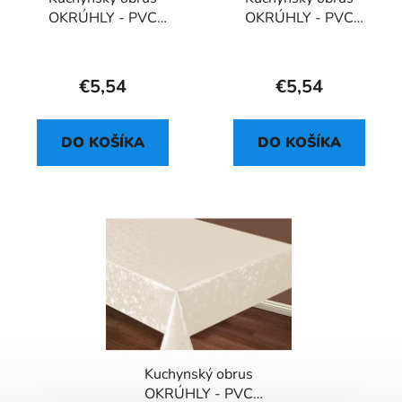
o
OKRÚHLY - PVC
OKRÚHLY - PVC
t
d
FLORISTA 1082-4
FLORISTA 1132-3
o
u
v
k
€5,54
€5,54
t
o
v
DO KOŠÍKA
DO KOŠÍKA
Kuchynský obrus
OKRÚHLY - PVC