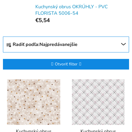
Kuchynský obrus OKRÚHLY - PVC
FLORISTA 5006-54
€5,54
R
Radiť podľa:
Najpredávanejšie
a
d
e
Otvoriť filter
n
i
V
e
ý
p
p
r
i
o
s
d
p
u
r
k
Kuchynský obrus
Kuchynský obrus