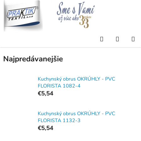
Prejsť
na
obsah
Domov
/
Eshop
/
OBRUSY
/
PVC FLORISTA
/
OKRÚHLY OBRUS PVC
Hľadať
NÁKUP
OKRÚHLY OBRUS PVC
KOŠÍK
Najpredávanejšie
Kuchynský obrus OKRÚHLY - PVC
FLORISTA 1082-4
€5,54
Kuchynský obrus OKRÚHLY - PVC
FLORISTA 1132-3
€5,54