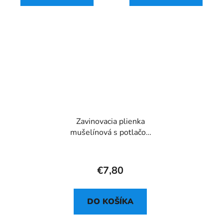
Zavinovacia plienka
mušelínová s potlačou
71 - 120x120 cm
€7,80
DO KOŠÍKA