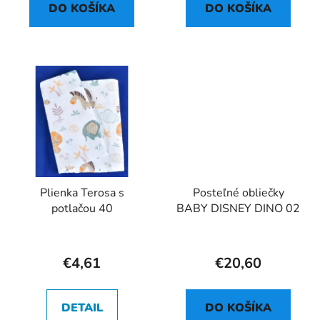
DO KOŠÍKA
DO KOŠÍKA
Plienka Terosa s
Posteľné obliečky
potlačou 40
BABY DISNEY DINO 02
€4,61
€20,60
DETAIL
DO KOŠÍKA