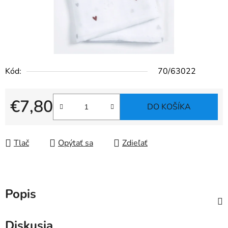
Kód:
70/63022
€7,80
DO KOŠÍKA
Jednotková cena:
Tlač
Opýtať sa
Zdieľať
Popis
Diskusia