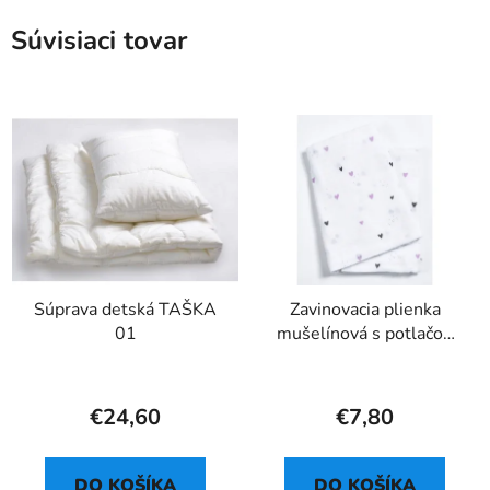
Súvisiaci tovar
Súprava detská TAŠKA
Zavinovacia plienka
01
mušelínová s potlačou
69 - 120x120 cm
€24,60
€7,80
DO KOŠÍKA
DO KOŠÍKA