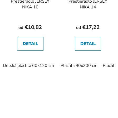
Prestieradlo JERSEY
Prestieradlo JERSEY
NIKA 10
NIKA 14
€10,82
€17,22
od
od
DETAIL
DETAIL
Detská plachta 60x120 cm
Detská plachta 70x140 cm
Plachta 90x200 cm
Placht
P