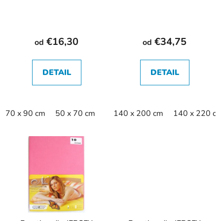
€16,30
€34,75
od
od
DETAIL
DETAIL
70 x 90 cm
50 x 70 cm
140 x 200 cm
140 x 220 c