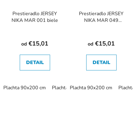
Prestieradlo JERSEY
Prestieradlo JERSEY
NIKA MAR 001 biele
NIKA MAR 049
cappuccino
€15,01
€15,01
od
od
DETAIL
DETAIL
Plachta 90x200 cm
Plachta 120x200 cm
Plachta 90x200 cm
Plachta 140x
Placht