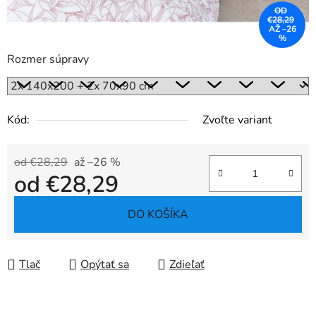
OD
€28,29
AŽ –26
%
Rozmer súpravy
Kód:
Zvoľte variant
od €28,29
až –26 %
od
€28,29
Jednotková cena:
DO KOŠÍKA
Tlač
Opýtať sa
Zdieľať