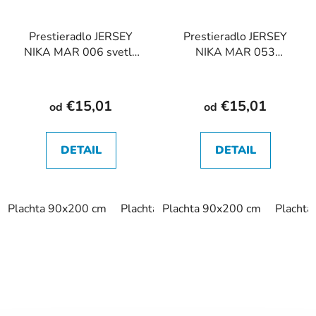
Prestieradlo JERSEY
Prestieradlo JERSEY
NIKA MAR 006 svetlo
NIKA MAR 053
sivé
antracitové
€15,01
€15,01
od
od
DETAIL
DETAIL
Plachta 90x200 cm
Plachta 120x200 cm
Plachta 90x200 cm
Plachta 140x
Placht