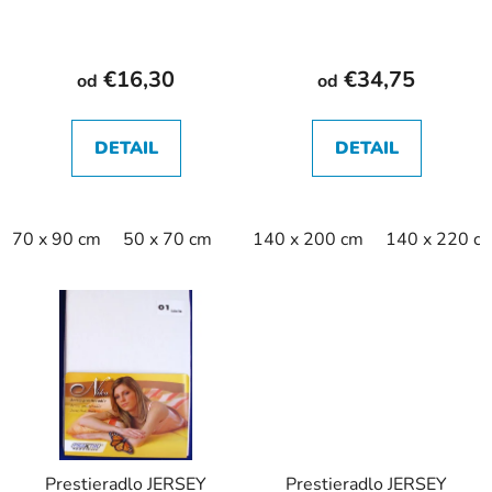
€16,30
€34,75
od
od
DETAIL
DETAIL
70 x 90 cm
50 x 70 cm
140 x 200 cm
140 x 220 c
Prestieradlo JERSEY
Prestieradlo JERSEY