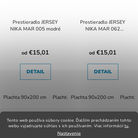
Prestieradlo JERSEY
Prestieradlo JERSEY
NIKA MAR 005 modré
NIKA MAR 062
púdrové
€15,01
€15,01
od
od
DETAIL
DETAIL
Plachta 90x200 cm
Plachta 180x200 cm
Plachta 90x200 cm
Placht
Z
á
Tento web používa súbory cookie. Ďalším prechádzaním tohto
Kontakt
Obchodné podmienky
Odstúpenie od zmluvy
p
webu vyjadrujete súhlas s ich používaním. Viac informácií
tu
.
Reklamačný poriadok
Obchodné podmienky
Nastavenie
ä