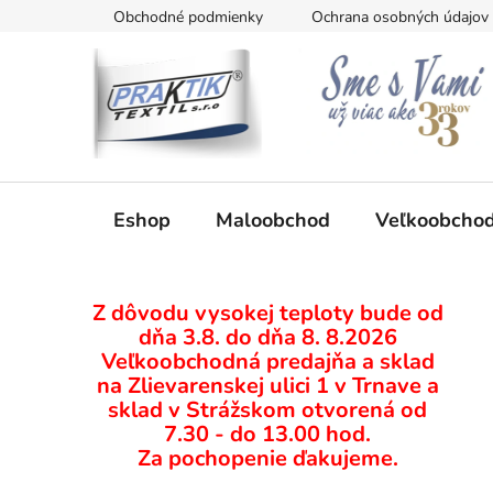
Prejsť
Obchodné podmienky
Ochrana osobných údajov
na
obsah
Eshop
Maloobchod
Veľkoobcho
B
Z dôvodu vysokej teploty bude od
o
dňa 3.8. do dňa 8. 8.2026
č
Veľkoobchodná predajňa a sklad
n
na Zlievarenskej ulici 1 v Trnave a
ý
sklad v Strážskom otvorená od
p
7.30 - do 13.00 hod.
Za pochopenie ďakujeme.
a