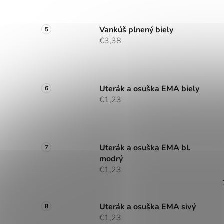
Vankúš plnený biely
€3,38
Uterák a osuška EMA biely
€1,23
Uterák a osuška EMA bl.
modrý
€1,23
Uterák a osuška EMA sivý
€1,23