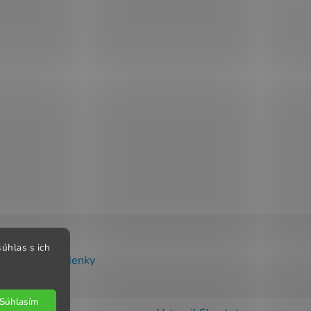
úhlas s ich
chodné podmienky
Súhlasím