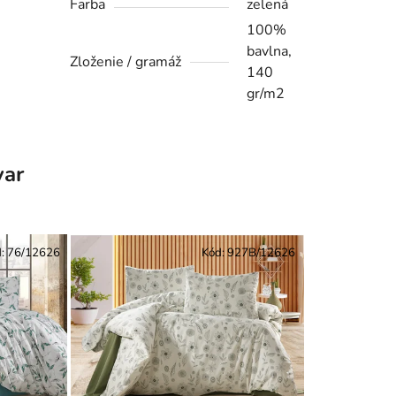
Farba
zelená
100%
bavlna,
Zloženie / gramáž
140
gr/m2
var
d:
76/12626
Kód:
927B/12626