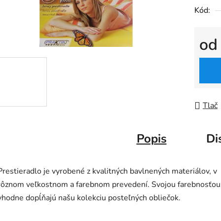
Kód:
o
Jedno
Tlač
Popis
Di
Prestieradlo je vyrobené z kvalitných bavlnených materiálov, v
rôznom veľkostnom a farebnom prevedení. Svojou farebnosťou
vhodne dopĺňajú našu kolekciu posteľných obliečok.