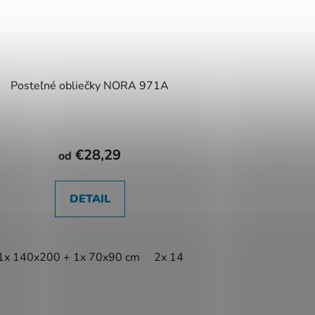
Posteľné obliečky NORA 971A
€28,29
od
DETAIL
1x 140x200 + 1x 70x90 cm
2x 140x200 + 2x 70x90 cm