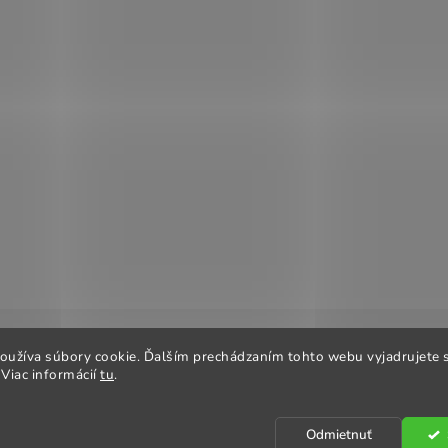
oužíva súbory cookie. Ďalším prechádzaním tohto webu vyjadrujete s
 podmienky
Odstúpenie od zmluvy
Reklamačný poriadok
Ob
Viac informácií
tu
.
Odmietnuť