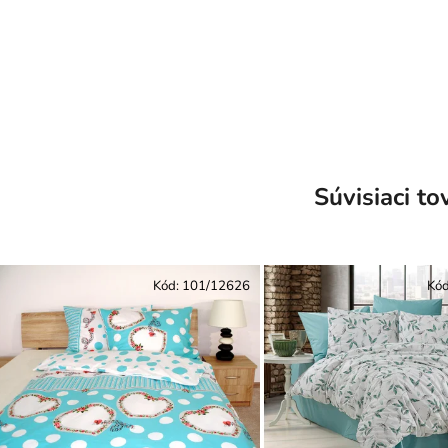
Súvisiaci to
Kód:
101/12626
Kó