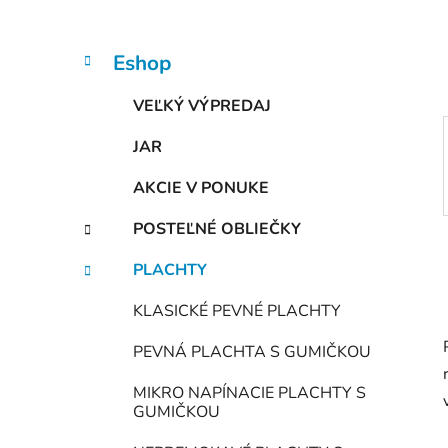
n
e
l
K
Preskočiť
Eshop
a
kategórie
t
VEĽKÝ VÝPREDAJ
e
g
JAR
ó
r
AKCIE V PONUKE
i
e
POSTEĽNÉ OBLIEČKY
PLACHTY
KLASICKÉ PEVNÉ PLACHTY
PEVNÁ PLACHTA S GUMIČKOU
MIKRO NAPÍNACIE PLACHTY S
GUMIČKOU