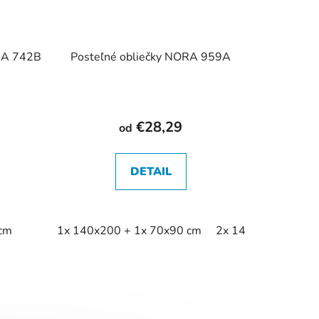
RA 742B
Posteľné obliečky NORA 959A
€28,29
od
DETAIL
 cm
1x 140x200 + 1x 70x90 cm
2x 140x200 + 2x 7