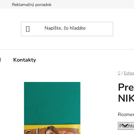
Reklamačný poriadok
d
Kontakty
Domov
/
Esho
Pre
NI
Rozmer