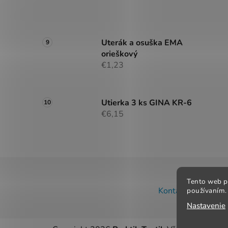
Uterák a osuška EMA
orieškový
€1,23
Utierka 3 ks GINA KR-6
€6,15
Z
Tento web p
á
Kontakt
Obchodné
používaním. 
p
Nastavenie
ä
t