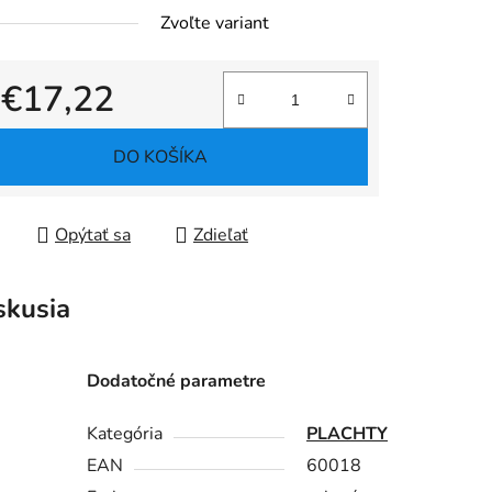
Zvoľte variant
d
€17,22
tková cena:
DO KOŠÍKA
Opýtať sa
Zdieľať
skusia
Dodatočné parametre
Kategória
PLACHTY
EAN
60018