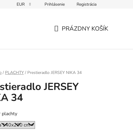
EUR
Prihlásenie
Registrácia
PRÁZDNY KOŠÍK
NÁKUPNÝ
KOŠÍK
p
/
PLACHTY
/
Prestieradlo JERSEY NIKA 34
stieradlo JERSEY
KA 34
 plachty