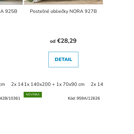
RA 925B
Posteľné obliečky NORA 927B
€28,29
od
DETAIL
 cm
1x 140x220 + 1x 70x90 cm
2x 140x200 + 2x 70x90 cm
1x 140x200 + 1x 70x90 cm
1x 140x220 + 1x 70x90 
2x 140x200 + 2x 7
NOVINKA
42B/10361
Kód:
959A/12626