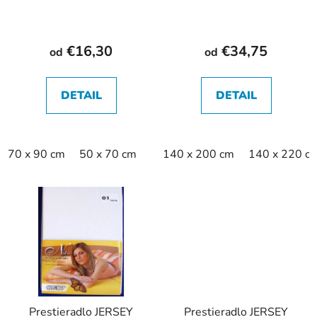
€16,30
€34,75
od
od
DETAIL
DETAIL
70 x 90 cm
50 x 70 cm
140 x 200 cm
140 x 220 c
Prestieradlo JERSEY
Prestieradlo JERSEY