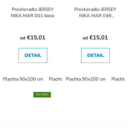
Prestieradlo JERSEY
Prestieradlo JERSEY
NIKA MAR 001 biele
NIKA MAR 049
cappuccino
€15,01
€15,01
od
od
DETAIL
DETAIL
Plachta 90x200 cm
Plachta 120x200 cm
Plachta 90x200 cm
Plachta 140x
Placht
NOVINKA