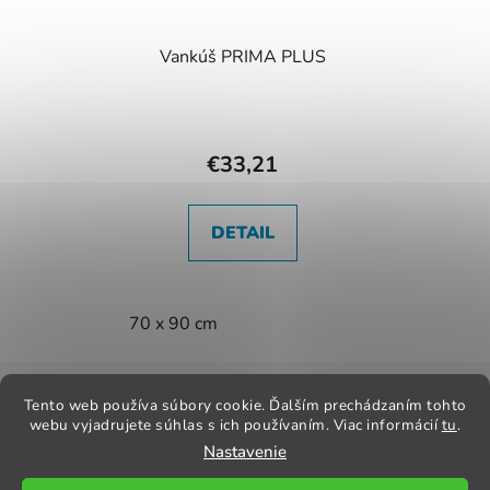
Vankúš PRIMA PLUS
€33,21
DETAIL
70 x 90 cm
Z
á
Tento web používa súbory cookie. Ďalším prechádzaním tohto
Kontakt
Obchodné podmienky
Odstúpenie od zmluvy
webu vyjadrujete súhlas s ich používaním. Viac informácií
tu
.
p
Reklamačný poriadok
Obchodné podmienky
Nastavenie
ä
t