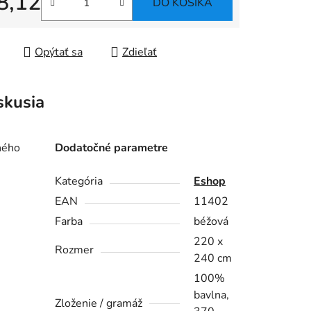
8,12
DO KOŠÍKA
tková cena:
Opýtať sa
Zdieľať
skusia
ného
Dodatočné parametre
Kategória
Eshop
EAN
11402
Farba
béžová
220 x
Rozmer
240 cm
100%
bavlna,
Zloženie / gramáž