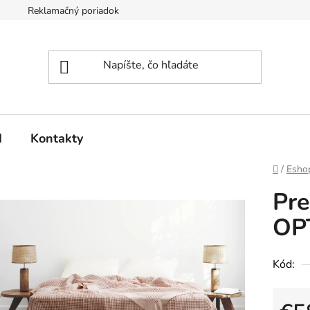
Reklamačný poriadok
d
Kontakty
Domov
/
Esho
Pr
OP
Kód: