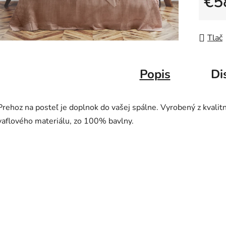
€5
Jedno
Tlač
Popis
Di
Prehoz na posteľ je doplnok do vašej spálne. Vyrobený z kvalit
vaflového materiálu, zo 100% bavlny.