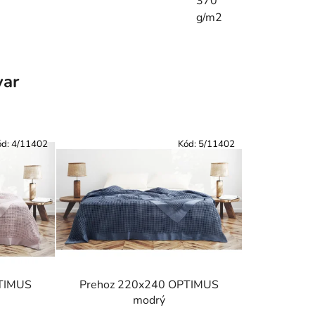
370
g/m2
var
ód:
4/11402
Kód:
5/11402
TIMUS
Prehoz 220x240 OPTIMUS
modrý