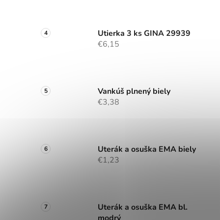
Utierka 3 ks GINA 29939
€6,15
Vankúš plnený biely
€3,38
Uterák a osuška EMA biely
€1,23
Uterák a osuška EMA bl.
modrý