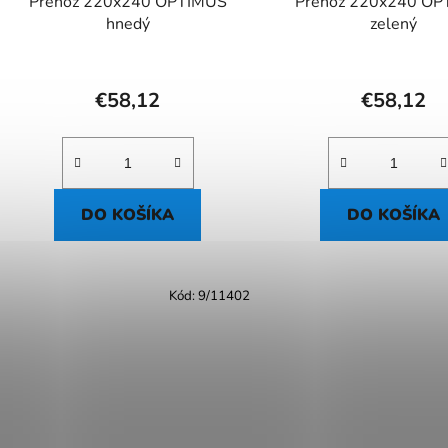
Prehoz 220x240 OPTIMUS
Prehoz 220x240 OP
hnedý
zelený
€58,12
€58,12
DO KOŠÍKA
DO KOŠÍKA
Kód:
9/11402