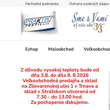
Prejsť
Obchodné podmienky
Ochrana osobných údajov
na
obsah
Eshop
Maloobchod
Veľkoobcho
B
Z dôvodu vysokej teploty bude od
o
dňa 3.8. do dňa 8. 8.2026
č
Veľkoobchodná predajňa a sklad
n
na Zlievarenskej ulici 1 v Trnave a
ý
sklad v Strážskom otvorená od
p
7.30 - do 13.00 hod.
Za pochopenie ďakujeme.
a