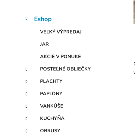
n
e
l
K
Preskočiť
Eshop
a
kategórie
t
VEĽKÝ VÝPREDAJ
e
g
JAR
ó
r
AKCIE V PONUKE
i
e
POSTEĽNÉ OBLIEČKY
PLACHTY
PAPLÓNY
VANKÚŠE
KUCHYŇA
OBRUSY