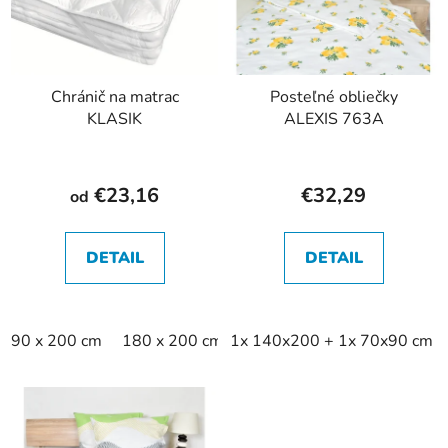
Chránič na matrac
Posteľné obliečky
KLASIK
ALEXIS 763A
€23,16
€32,29
od
DETAIL
DETAIL
90 x 200 cm
180 x 200 cm
1x 140x200 + 1x 70x90 cm