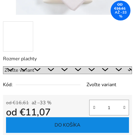
OD
€16,61
AŽ –33
%
Rozmer plachty
Kód:
Zvoľte variant
od €16,61
až –33 %
od
€11,07
Jednotková cena:
DO KOŠÍKA