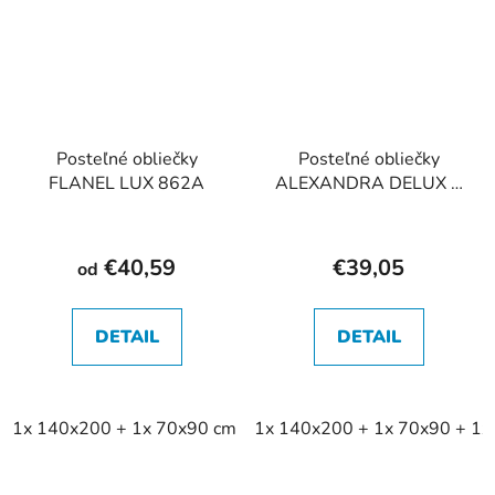
Posteľné obliečky
Posteľné obliečky
FLANEL LUX 862A
ALEXANDRA DELUX +
kapricka 40x40 864A
€40,59
€39,05
od
DETAIL
DETAIL
1x 140x200 + 1x 70x90 cm
1x 140x200 + 1x 70x90 + 1x
1x 140x220 + 1x 70x90 cm