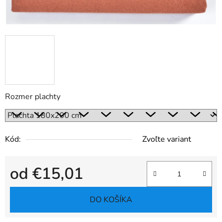
Rozmer plachty
Kód:
Zvoľte variant
od
€15,01
Jednotková cena:
DO KOŠÍKA