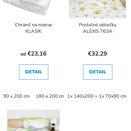
Chránič na matrac
Posteľné obliečky
KLASIK
ALEXIS 763A
€23,16
€32,29
od
DETAIL
DETAIL
90 x 200 cm
180 x 200 cm
1x 140x200 + 1x 70x90 cm