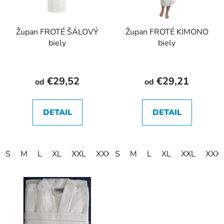
Župan FROTÉ ŠÁLOVÝ
Župan FROTÉ KIMONO
biely
biely
€29,52
€29,21
od
od
DETAIL
DETAIL
S
M
L
XL
XXL
XXXL
S
XXXXL
M
L
XL
XXL
XXX