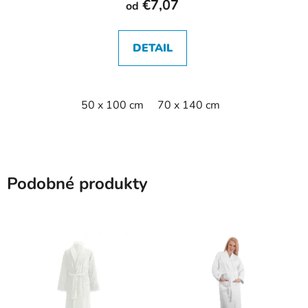
€7,07
od
DETAIL
50 x 100 cm
70 x 140 cm
Podobné produkty