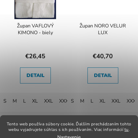
Župan VAFLOVÝ
Župan NORO VELUR
KIMONO - biely
LUX
€26,45
€40,70
DETAIL
DETAIL
S
M
L
XL
XXL
XXXL
S
XXXXL
M
L
XL
XXL
XXX
Z
á
Tento web používa súbory cookie. Ďalším prechádzaním tohto
Kontakt
Obchodné podmienky
Odstúpenie od zmluvy
p
webu vyjadrujete súhlas s ich používaním. Viac informácií
tu
.
Reklamačný poriadok
Obchodné podmienky
Nastavenie