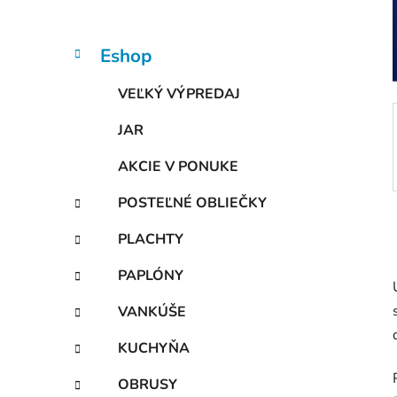
n
e
l
K
Preskočiť
Eshop
a
kategórie
t
VEĽKÝ VÝPREDAJ
e
g
JAR
ó
r
AKCIE V PONUKE
i
e
POSTEĽNÉ OBLIEČKY
PLACHTY
PAPLÓNY
VANKÚŠE
KUCHYŇA
OBRUSY