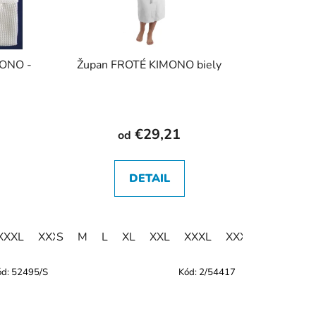
MONO -
Župan FROTÉ KIMONO biely
€29,21
od
DETAIL
XXXL
XXXXL
S
M
L
XL
XXL
XXXL
XXXXL
ód:
52495/S
Kód:
2/54417