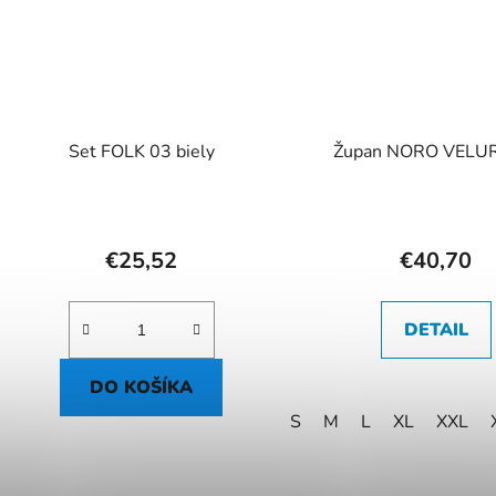
Set FOLK 03 biely
Župan NORO VELU
€25,52
€40,70
DETAIL
DO KOŠÍKA
S
M
L
XL
XXL