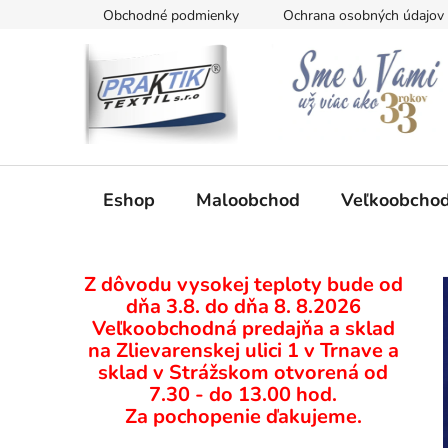
Prejsť
Obchodné podmienky
Ochrana osobných údajov
na
obsah
Eshop
Maloobchod
Veľkoobcho
B
Z dôvodu vysokej teploty bude od
o
dňa 3.8. do dňa 8. 8.2026
č
Veľkoobchodná predajňa a sklad
n
na Zlievarenskej ulici 1 v Trnave a
ý
sklad v Strážskom otvorená od
p
7.30 - do 13.00 hod.
Za pochopenie ďakujeme.
a