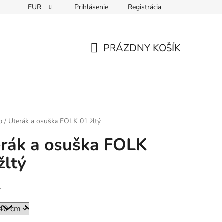
EUR
Prihlásenie
Registrácia
PRÁZDNY KOŠÍK
NÁKUPNÝ
KOŠÍK
p
/
Uterák a osuška FOLK 01 žltý
rák a osuška FOLK
žltý
r