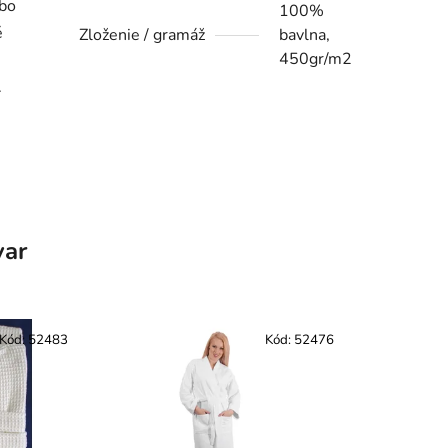
ebo
100%
é
Zloženie / gramáž
bavlna,
450gr/m2
.
var
Kód:
52483
Kód:
52476