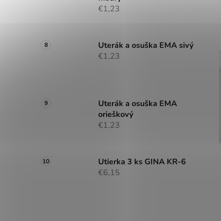
€1,23
Uterák a osuška EMA sivý
€1,23
Uterák a osuška EMA
orieškový
€1,23
Utierka 3 ks GINA KR-6
€6,15