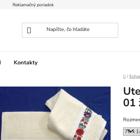
Reklamačný poriadok
d
Kontakty
Domov
/
Esho
Ute
01 
Rozme