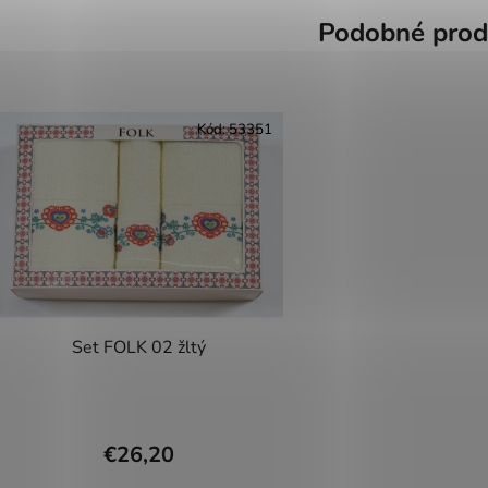
Podobné prod
Kód:
53351
Set FOLK 02 žltý
€26,20