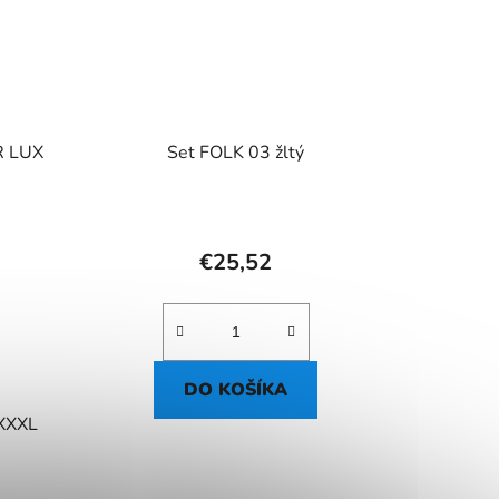
R LUX
Set FOLK 03 žltý
€25,52
DO KOŠÍKA
XXXL