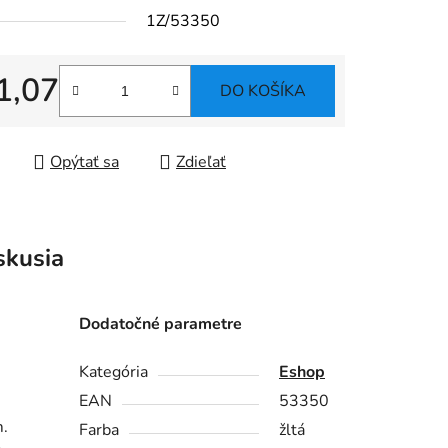
1Z/53350
1,07
DO KOŠÍKA
tková cena:
Opýtať sa
Zdieľať
skusia
Dodatočné parametre
Kategória
Eshop
EAN
53350
m.
Farba
žltá