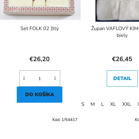
Set FOLK 02 žltý
Župan VAFLOVÝ KI
biely
€26,20
€26,45
DETAIL
DO KOŠÍKA
S
M
L
XL
XXL
Kód:
1/54417
K