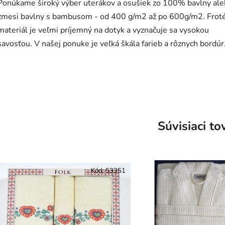
Ponúkame široký výber uterákov a osušiek zo 100% bavlny al
zmesi bavlny s bambusom - od 400 g/m2 až po 600g/m2. Frot
materiál je veľmi príjemný na dotyk a vyznačuje sa vysokou
savosťou. V našej ponuke je veľká škála farieb a rôznych bordúr
Súvisiaci to
Kód:
53351