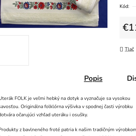
Kód:
€1
Jedno
Tlač
Popis
Di
Uterák FOLK je veľmi hebký na dotyk a vyznačuje sa vysokou
savosťou. Originálna folklórna výšivka v spodnej časti výrobku
dotvára očarujúci vzhľad uteráku i osušky.
Produkty z bavlneného froté patria k našim tradičným výrobko