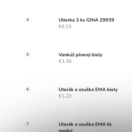
Utierka 3 ks GINA 29939
€6,15
Vankúš plnený biely
€3,38
Uterák a osuška EMA biely
€1,23
Uterák a osuška EMA bl.
modrý