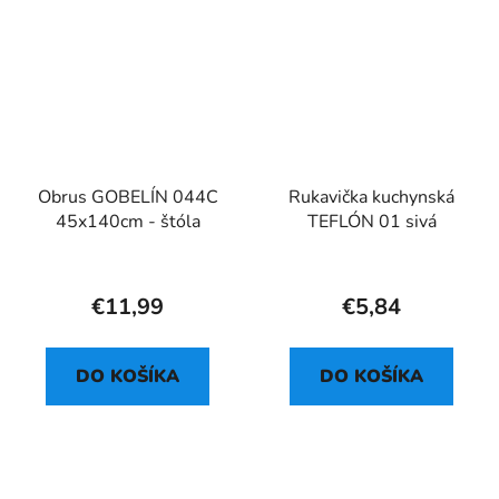
Obrus GOBELÍN 044C
Rukavička kuchynská
45x140cm - štóla
TEFLÓN 01 sivá
€11,99
€5,84
DO KOŠÍKA
DO KOŠÍKA