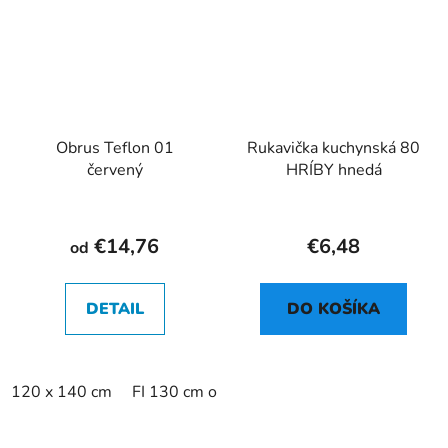
Obrus Teflon 01
Rukavička kuchynská 80
červený
HRÍBY hnedá
€14,76
€6,48
od
DETAIL
DO KOŠÍKA
120 x 140 cm
FI 130 cm okrúhly
FI 150 cm okrúhly
1