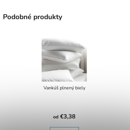
Podobné produkty
Vankúš plnený biely
€3,38
od