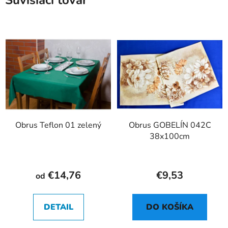
Súvisiaci tovar
Obrus Teflon 01 zelený
Obrus GOBELÍN 042C
38x100cm
€14,76
€9,53
od
DETAIL
DO KOŠÍKA