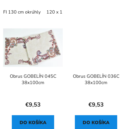
FI 130 cm okrúhly
120 x 160 cm ovál
Obrus GOBELÍN 045C
Obrus GOBELÍN 036C
38x100cm
38x100cm
€9,53
€9,53
DO KOŠÍKA
DO KOŠÍKA