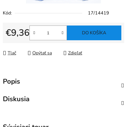
Kód:
17/14419
€9,36
DO KOŠÍKA
Jednotková cena:
Tlač
Opýtať sa
Zdieľať
Popis
Diskusia