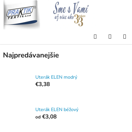
Prejsť
na
obsah
Domov
/
Eshop
/
UTERÁKY, OSUŠKY, PONČÁ
/
BAVLNENÉ
/
ELEN
Hľadať
NÁKUP
ELEN
KOŠÍK
Najpredávanejšie
Uterák ELEN modrý
€3,38
Uterák ELEN béžový
€3,08
od