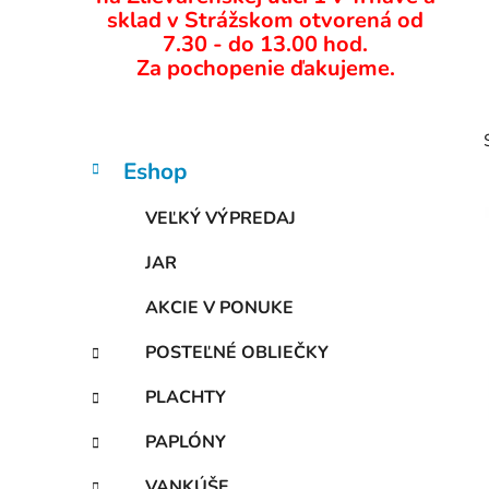
ý
sklad v Strážskom otvorená od
p
7.30 - do 13.00 hod.
Za pochopenie ďakujeme.
a
n
e
l
K
Preskočiť
Eshop
a
kategórie
t
VEĽKÝ VÝPREDAJ
e
g
JAR
ó
i
r
AKCIE V PONUKE
i
e
POSTEĽNÉ OBLIEČKY
PLACHTY
PAPLÓNY
VANKÚŠE