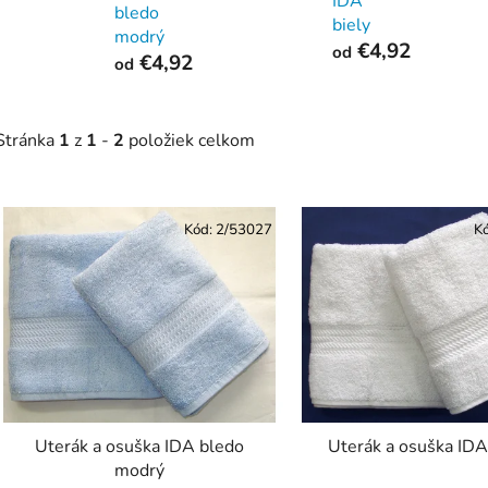
IDA
bledo
biely
modrý
€4,92
od
€4,92
od
Stránka
1
z
1
-
2
položiek celkom
V
ý
Kód:
2/53027
K
p
s
p
r
o
d
Uterák a osuška IDA bledo
Uterák a osuška IDA
u
modrý