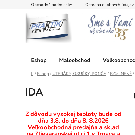
Prejsť
Obchodné podmienky
Ochrana osobných údajov
na
obsah
Eshop
Maloobchod
Veľkoobcho
Domov
/
Eshop
/
UTERÁKY, OSUŠKY, PONČÁ
/
BAVLNENÉ
/
IDA
B
Z dôvodu vysokej teploty bude od
o
dňa 3.8. do dňa 8. 8.2026
č
Veľkoobchodná predajňa a sklad
n
na Zlievarenskej ulici 1 v Trnave a