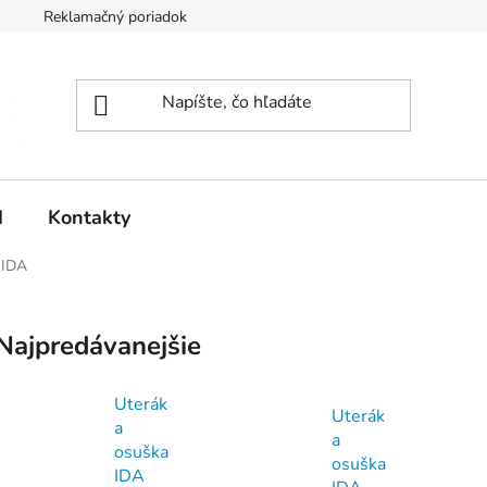
Reklamačný poriadok
d
Kontakty
IDA
Najpredávanejšie
Uterák
Uterák
a
a
osuška
osuška
IDA