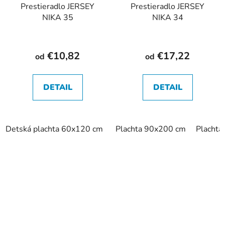
Prestieradlo JERSEY
Prestieradlo JERSEY
NIKA 35
NIKA 34
€10,82
€17,22
od
od
DETAIL
DETAIL
Detská plachta 60x120 cm
Detská plachta 70x140 cm
Plachta 90x200 cm
Placht
P