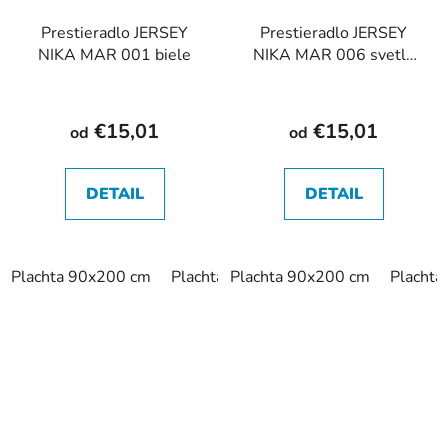
Prestieradlo JERSEY
Prestieradlo JERSEY
NIKA MAR 001 biele
NIKA MAR 006 svetlo
sivé
€15,01
€15,01
od
od
DETAIL
DETAIL
Plachta 90x200 cm
Plachta 120x200 cm
Plachta 90x200 cm
Plachta 140x
Placht