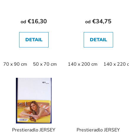
€16,30
€34,75
od
od
DETAIL
DETAIL
70 x 90 cm
50 x 70 cm
140 x 200 cm
140 x 220 c
Prestieradlo JERSEY
Prestieradlo JERSEY