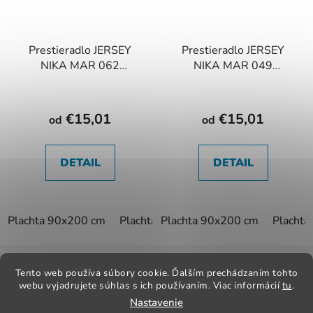
Prestieradlo JERSEY
Prestieradlo JERSEY
NIKA MAR 062
NIKA MAR 049
púdrové
cappuccino
€15,01
€15,01
od
od
DETAIL
DETAIL
Plachta 90x200 cm
Plachta 180x200 cm
Plachta 90x200 cm
Placht
Z
á
Tento web používa súbory cookie. Ďalším prechádzaním tohto
Kontakt
Obchodné podmienky
Odstúpenie od zmluvy
p
webu vyjadrujete súhlas s ich používaním. Viac informácií
tu
.
Reklamačný poriadok
Obchodné podmienky
Nastavenie
ä