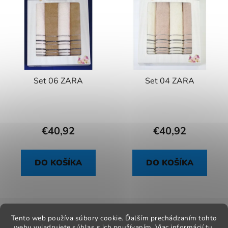
Set 06 ZARA
Set 04 ZARA
€40,92
€40,92
DO KOŠÍKA
DO KOŠÍKA
Z
á
Tento web používa súbory cookie. Ďalším prechádzaním tohto
Kontakt
Obchodné podmienky
Odstúpenie od zmluvy
webu vyjadrujete súhlas s ich používaním. Viac informácií
tu
.