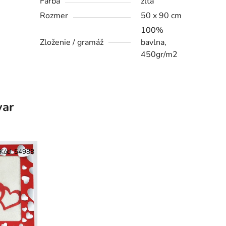
Farba
žltá
Rozmer
50 x 90 cm
100%
Zloženie / gramáž
bavlna,
450gr/m2
var
Kód:
54988