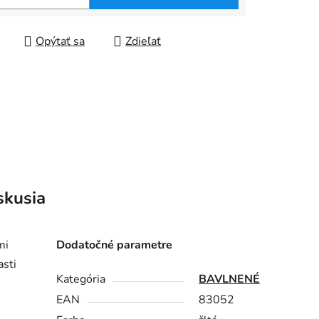
tková cena:
Opýtať sa
Zdieľať
skusia
mi
Dodatočné parametre
asti
Kategória
BAVLNENÉ
EAN
83052