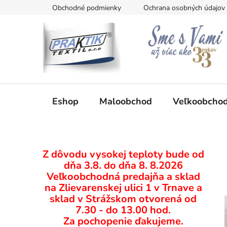
Prejsť
Obchodné podmienky
Ochrana osobných údajov
na
obsah
Eshop
Maloobchod
Veľkoobcho
B
Z dôvodu vysokej teploty bude od
o
dňa 3.8. do dňa 8. 8.2026
č
Veľkoobchodná predajňa a sklad
n
na Zlievarenskej ulici 1 v Trnave a
ý
sklad v Strážskom otvorená od
p
7.30 - do 13.00 hod.
Za pochopenie ďakujeme.
a