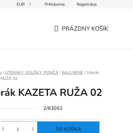
EUR
Prihlásenie
Registrácia
PRÁZDNY KOŠÍK
NÁKUPNÝ
KOŠÍK
p
/
UTERÁKY, OSUŠKY, PONČÁ
/
BAVLNENÉ
/
Uterák
 RUŽA 02
erák KAZETA RUŽA 02
2/83052
DO KOŠÍKA