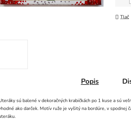
Jedno
Tlač
Popis
Di
Uteráky sú balené v dekoračných krabičkách po 1 kuse a sú veľ
vhodné ako darček. Motív ruže je vyšitý na bordúre, v spodnej č
uteráku.