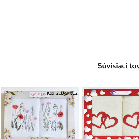
Súvisiaci to
Kód:
20B/54512