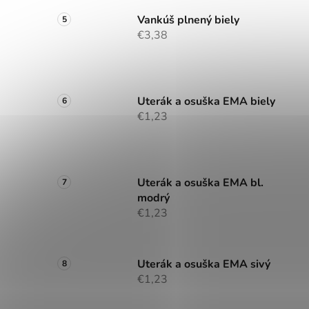
Vankúš plnený biely
€3,38
Uterák a osuška EMA biely
€1,23
Uterák a osuška EMA bl.
modrý
€1,23
Uterák a osuška EMA sivý
€1,23