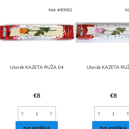
Kód:
4/83052
K
Uterák KAZETA RUŽA 04
Uterák KAZETA RU
€8
€8
DO KOŠÍKA
DO KOŠÍKA