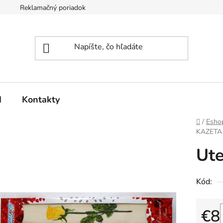
Reklamačný poriadok
d
Kontakty
Domov
/
Esho
KAZETA
Ut
Kód:
€8