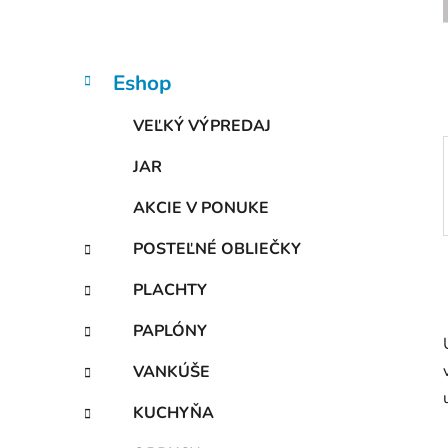
n
e
l
K
Preskočiť
Eshop
a
kategórie
t
VEĽKÝ VÝPREDAJ
e
g
JAR
ó
r
AKCIE V PONUKE
i
e
POSTEĽNÉ OBLIEČKY
PLACHTY
PAPLÓNY
VANKÚŠE
KUCHYŇA