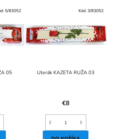
ód:
5/83052
Kód:
3/83052
ŽA 05
Uterák KAZETA RUŽA 03
€8
DO KOŠÍKA